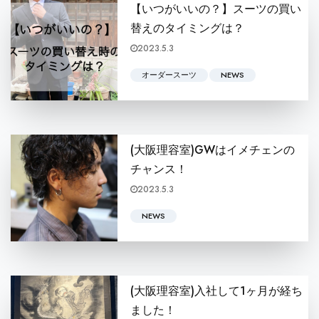
【いつがいいの？】スーツの買い
替えのタイミングは？
2023.5.3
是非 こんにちは、tailor KONGの山本で
オーダースーツ
NEWS
(大阪理容室)GWはイメチェンの
チャンス！
2023.5.3
皆さんこんにちは！ BARBERSHOP KONGの本屋敷怜です！ h
NEWS
(大阪理容室)入社して1ヶ月が経ち
ました！