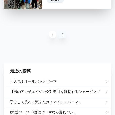
NEWS
2
4
6
3
5
1
最近の投稿
大人気！オールバックパーマ
【男のアンチエイジング】美肌を維持するシェービング
手ぐしで後ろに流すだけ！アイロンパーマ！
(大阪バーバー)夏にパーマなら濡れパン！