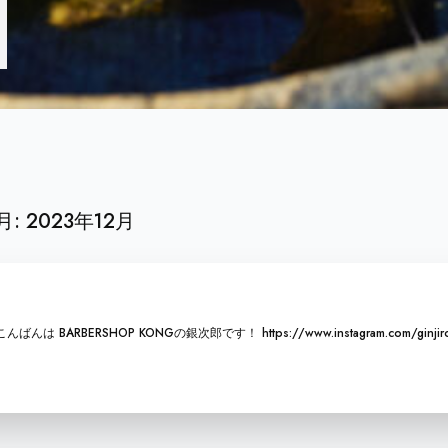
月:
2023年12月
RBERSHOP KONGの銀次郎です！ https://www.instagram.com/ginjiro