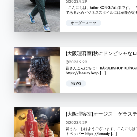
2023.9.29
こんにちは、tailor KONGの山本で
であるためビジネススタイルには革靴が定番
オーダースーツ
(大阪理容室)秋にドンピシャな
2023.9.29
皆さんこんにちは！ BARBERSHOP KONGの本屋敷怜
https://beauty.hotp […]
NEWS
(大阪理容室)オージス ゲラス
2023.9.29
皆さん おはようございます、こんにちはこんばんは BA
トペッパー https://beauty […]