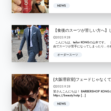
NEWS
【食後のスーツが苦しい方へ】
2023.9.28
こんにちは、tailor KONGの山本で
由でスーツが苦手になってしまったり…それ
オーダースーツ
(大阪理容室)フェードじゃなく
2023.9.28
皆さんこんにちは！ BARBERSHOP KONGの本屋敷怜
https://beauty.hotp […]
NEWS