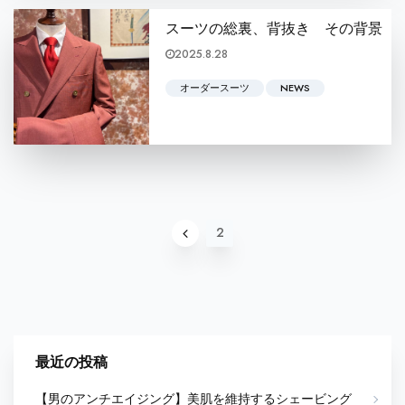
スーツの総裏、背抜き その背景
2025.8.28
年々暑くなるような気がする日本の気候ですが、ど
オーダースーツ
NEWS
2
1
最近の投稿
【男のアンチエイジング】美肌を維持するシェービング