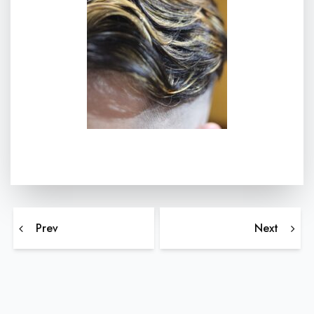
投稿ナビゲーション
(大阪メンズ)直毛の悩み、朝のセットに革命を！アイロ
大阪バ
Prev
Next