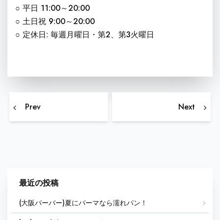
○ 平日 11:00～20:00
○ 土日祝 9:00～20:00
○ 定休日: 毎週月曜日・第2、第3火曜日
投稿ナビゲーション
今からでも遅くないヘアケアのポイント
坊主フ
Prev
Next
最近の投稿
(大阪バーバー)夏にパーマなら濡れパン！